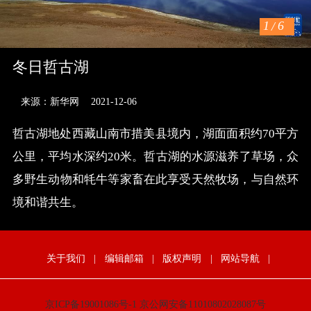
1
/
6
冬日哲古湖
来源：新华网
2021-12-06
哲古湖地处西藏山南市措美县境内，湖面面积约70平方
公里，平均水深约20米。哲古湖的水源滋养了草场，众
多野生动物和牦牛等家畜在此享受天然牧场，与自然环
境和谐共生。
关于我们
|
编辑邮箱
|
版权声明
|
网站导航
|
京ICP备19001086号-1
京公网安备11010802028087号