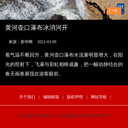
1
/
6
黄河壶口瀑布冰消河开
来源：新华网
2022-03-09
着气温不断回升，黄河壶口瀑布水流量明显增大，在阳
光的照射下，飞瀑与彩虹相映成趣，把一幅动静结合的
春天画卷展现在游客眼前。
关于我们
|
编辑邮箱
|
版权声明
|
网站导航
|
京ICP备19001086号-1
京公网安备11010802028087号