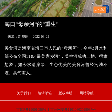
1
/
10
海口“母亲河”的“重生”
来源：新华网
2022-03-22
美舍河是海南省海口市人民的“母亲河”，今年2月水利
部公布全国11条“最美家乡河”，美舍河成功上榜。很难
想象，如今水清岸绿、生态优美的美舍河曾经污浊不
堪、臭气熏人。
关于我们
|
编辑邮箱
|
版权声明
|
网站导航
|
京ICP备19001086号-1
京公网安备11010802028087号