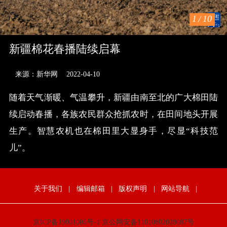
1
/
10
新疆棉花春播陆续启幕
来源：新华网
2022-04-10
随着天气渐暖、气温攀升，新疆由南至北的广大棉田陆
续启动春播，各族农民群众抢抓农时，在田间地头开展
生产。智慧农机也在棉田里大显身手，尽显“科技范
儿”。
关于我们
|
编辑邮箱
|
版权声明
|
网站导航
|
京ICP备19001086号-1
京公网安备11010802028087号