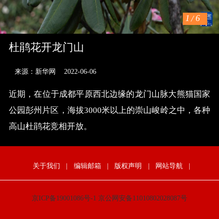
1
/
6
杜鹃花开龙门山
来源：新华网
2022-06-06
近期，在位于成都平原西北边缘的龙门山脉大熊猫国家
公园彭州片区，海拔3000米以上的崇山峻岭之中，各种
高山杜鹃花竞相开放。
关于我们
|
编辑邮箱
|
版权声明
|
网站导航
|
京ICP备19001086号-1
京公网安备11010802028087号