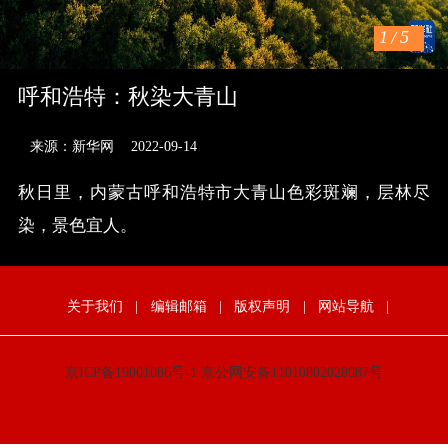
1
/
5
呼和浩特：秋染大青山
来源：新华网
2022-09-14
秋日里，内蒙古呼和浩特市大青山色彩斑斓，层林尽
染，景色宜人。
关于我们
|
编辑邮箱
|
版权声明
|
网站导航
|
京ICP备19001086号-1
京公网安备11010802028087号