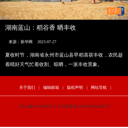
1
/
2
湖南蓝山：稻谷香 晒丰收
来源：新华网
2023-07-27
夏收时节，湖南省永州市蓝山县早稻喜获丰收，农民趁
着晴好天气忙着收割、晾晒，一派丰收景象。
关于我们
|
编辑邮箱
|
版权声明
|
网站导航
|
京ICP备19001086号-1
京公网安备11010802028087号