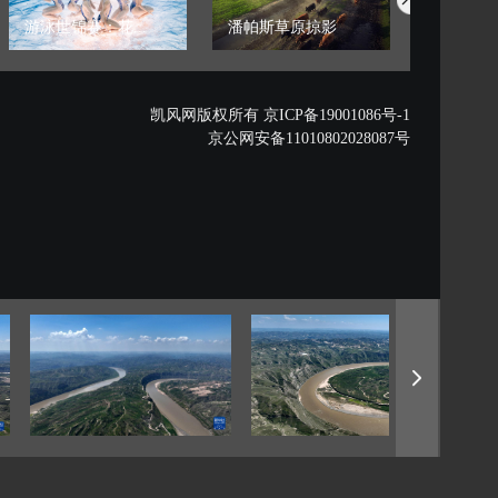
游泳世锦赛：花...
潘帕斯草原掠影
藏西秘境的
凯风网版权所有 京ICP备19001086号-1
京公网安备11010802028087号