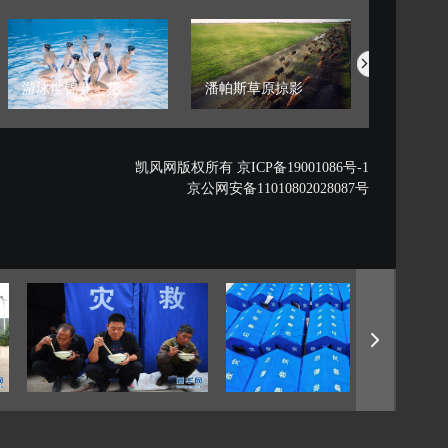
游泳世锦赛：花...
潘帕斯草原掠影
藏西秘境的
凯风网版权所有 京ICP备19001086号-1
京公网安备11010802028087号