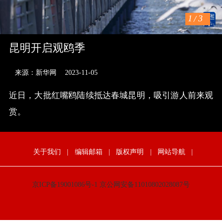
1
/
3
昆明开启观鸥季
来源：新华网
2023-11-05
近日，大批红嘴鸥陆续抵达春城昆明，吸引游人前来观
赏。
关于我们
|
编辑邮箱
|
版权声明
|
网站导航
|
京ICP备19001086号-1
京公网安备11010802028087号