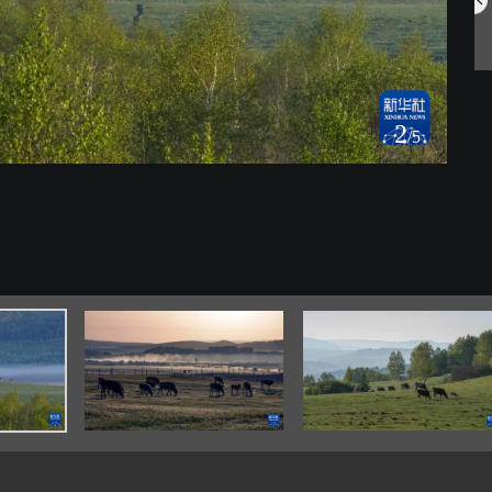
博鳌花开迎客来
京华风暖桃花开
2
/5