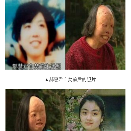
▲郝惠君自焚前后的照片