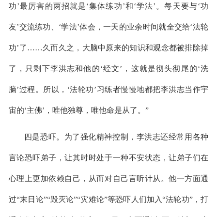
功’最厉害的两招就是‘集体练功’和‘学法’。每天要与‘功
友’交流练功、‘学法’体会，一天的业余时间就全交给‘法轮
功’了……久而久之，大脑中原来的知识和观念都被排除掉
了，只剩下李洪志和他的‘经文’，这就是彻头彻尾的‘洗
脑’过程。所以，‘法轮功’习练者慢慢地都把李洪志当作宇
宙的‘主佛’，唯他独尊，唯他命是从了。”
四是恐吓。为了强化精神控制，李洪志还经常用各种
言论恐吓弟子，让其时时处于一种不安状态，让弟子们在
心理上更加依赖自己，从而对自己言听计从。他一方面通
过“末日论”“毁灭论”“灾难论”等恐吓人们加入“法轮功”，打