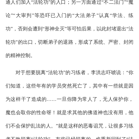
通人们加入“法轮功”的入口；另一方面通过“不二法门”“魔
论”“大审判”等恐吓已入门的“大法弟子”认真“学法、练
功”，否则会遭到“形神全灭”等可怕后果，以此封堵退出“法
轮功”的出口，切断弟子的退路，形成了系统、严密、封闭
的精神控制。
对于想要脱离“法轮功”的习练者，李洪志吓唬说：“你
们知道，这些年有的学员突然死亡了，其中有一些就是因
为这样干了造成的……一旦你降为常人了，无人保护你，
魔也会取你的性命呀！就是求其他的佛道神也没有用，他
们不会保护乱法的人。”就是这样的恶毒诅咒，让很多习练