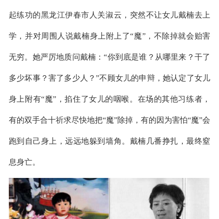
起练功的黑龙江伊春市人关淑云，突然不让女儿戴楠去上
学，并对周围人说戴楠身上附上了“魔”，不除掉就会贻害
无穷。她严厉地质问戴楠：“你到底是谁？从哪里来？干了
多少坏事？害了多少人？”不顾女儿的申辩，她认定了女儿
身上附有“魔”，掐住了女儿的咽喉。在场的其他习练者，
有的双手合十祈求尽快地把“魔”除掉，有的因为害怕“魔”会
跑到自己身上，远远地躲到墙角。戴楠几番挣扎，最终窒
息身亡。