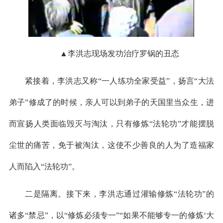
▲李洪志现场发功治疗罗锅的丑态
紧接着，李洪志又称“一人练功全家受益”，扬言“大法
弟子”修成了的时候，亲人可以到弟子的天国里当众生，进
而宣扬人类面临毁灭与淘汰，只有修炼“法轮功”才能摆脱
尘世的痛苦，免于被淘汰，这使不少善良的人为了造福家
人而陷入“法轮功”。
二是隔离。接下来，李洪志通过灌输修炼“法轮功”的
诸多“禁忌”，以“修炼必须专一”“如果不能够专一的修炼‘大