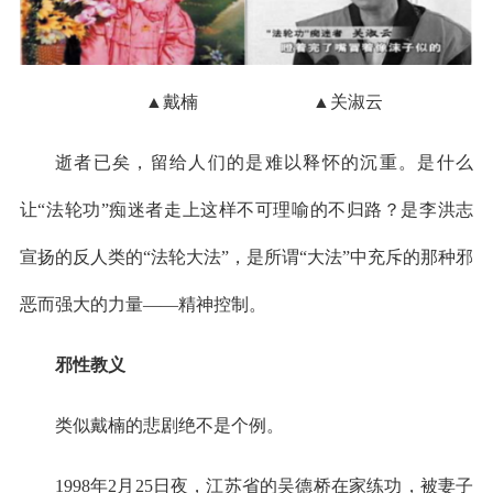
▲戴楠 ▲关淑云
逝者已矣，留给人们的是难以释怀的沉重。是什么
让“法轮功”痴迷者走上这样不可理喻的不归路？是李洪志
宣扬的反人类的“法轮大法”，是所谓“大法”中充斥的那种邪
恶而强大的力量——精神控制。
邪性教义
类似戴楠的悲剧绝不是个例。
1998年2月25日夜，江苏省的吴德桥在家练功，被妻子