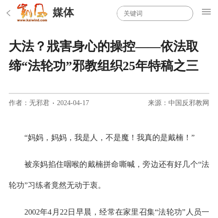
媒体
大法？戕害身心的操控——依法取
缔“法轮功”邪教组织25年特稿之三
作者：无邪君
·
2024-04-17
来源：中国反邪教网
“妈妈，妈妈，我是人，不是魔！我真的是戴楠！”
被亲妈掐住咽喉的戴楠拼命嘶喊，旁边还有好几个“法
轮功”习练者竟然无动于衷。
2002年4月22日早晨，经常在家里召集“法轮功”人员一