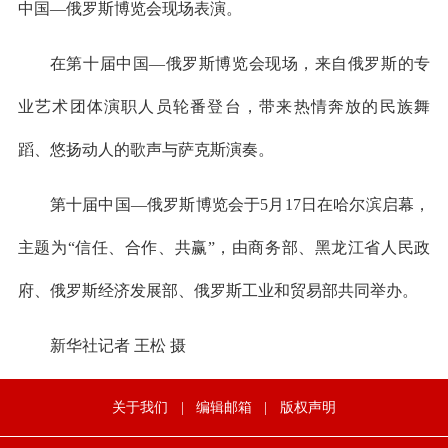
中国—俄罗斯博览会现场表演。
在第十届中国—俄罗斯博览会现场，来自俄罗斯的专
业艺术团体演职人员轮番登台，带来热情奔放的民族舞
蹈、悠扬动人的歌声与萨克斯演奏。
第十届中国—俄罗斯博览会于5月17日在哈尔滨启幕，
主题为“信任、合作、共赢”，由商务部、黑龙江省人民政
府、俄罗斯经济发展部、俄罗斯工业和贸易部共同举办。
新华社记者 王松 摄
关于我们
|
编辑邮箱
|
版权声明