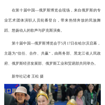
在第十届中国—俄罗斯博览会现场，来自俄罗斯的专
业艺术团体演职人员轮番登台，带来热情奔放的民族舞
蹈、悠扬动人的歌声与萨克斯演奏。
第十届中国—俄罗斯博览会于5月17日在哈尔滨启幕，
主题为“信任、合作、共赢”，由商务部、黑龙江省人民政
府、俄罗斯经济发展部、俄罗斯工业和贸易部共同举办。
新华社记者 王松 摄