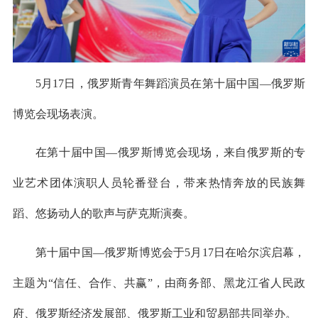
5月17日，俄罗斯青年舞蹈演员在第十届中国—俄罗斯
博览会现场表演。
在第十届中国—俄罗斯博览会现场，来自俄罗斯的专
业艺术团体演职人员轮番登台，带来热情奔放的民族舞
蹈、悠扬动人的歌声与萨克斯演奏。
第十届中国—俄罗斯博览会于5月17日在哈尔滨启幕，
主题为“信任、合作、共赢”，由商务部、黑龙江省人民政
府、俄罗斯经济发展部、俄罗斯工业和贸易部共同举办。