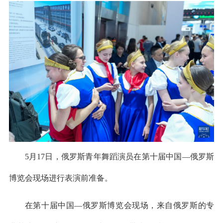
5月17日，俄罗斯青年舞蹈演员在第十届中国—俄罗斯
博览会现场进行表演前准备。
在第十届中国—俄罗斯博览会现场，来自俄罗斯的专