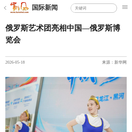
国际新闻
俄罗斯艺术团亮相中国—俄罗斯博
览会
2026-05-18
来源：新华网