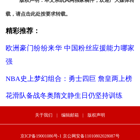
版权声明：本文系凯风网独家稿件，欢迎广大媒体转
载，请点击此处按要求转载。
精彩推荐：
欧洲豪门纷纷来华 中国粉丝应援能力哪家
强
NBA史上梦幻组合：勇士四巨 詹皇两上榜
花滑队备战冬奥隋文静生日仍坚持训练
关于我们
|
编辑邮箱
|
版权声明
京ICP备19001086号-1
京公网安备11010802028087号