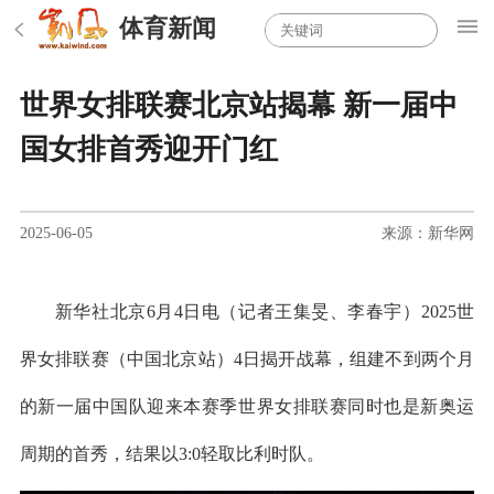
体育新闻
世界女排联赛北京站揭幕 新一届中
国女排首秀迎开门红
2025-06-05
来源：新华网
新华社北京6月4日电（记者王集旻、李春宇）2025世
界女排联赛（中国北京站）4日揭开战幕，组建不到两个月
的新一届中国队迎来本赛季世界女排联赛同时也是新奥运
周期的首秀，结果以3:0轻取比利时队。