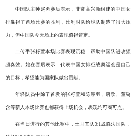
中国队主帅赵勇赛后表示，非常高兴新组建的中国女
排赢得了首场比赛的胜利，比利时队给球队制造了很大压
力，但中国队今天场上的表现值得肯定。
二传手张籽萱本场比赛表现沉稳，帮助中国队进攻频
频奏效。她在赛后表示，代表中国女排征战奥运会是自己
的目标，希望能为国家队做出贡献。
年轻队员中除了首发的张籽萱和陈厚羽，唐欣、董禹
含等新人本场比赛也都获得上场机会，表现均可圈可点。
在当日进行的其他比赛中，土耳其队3:1战胜法国队，