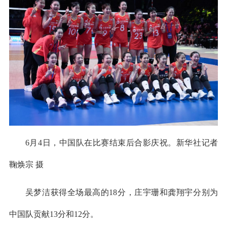
6月4日，中国队在比赛结束后合影庆祝。新华社记者
鞠焕宗 摄
吴梦洁获得全场最高的18分，庄宇珊和龚翔宇分别为
中国队贡献13分和12分。