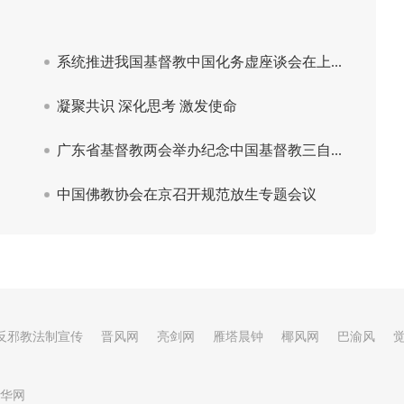
反邪教法制宣传
晋风网
亮剑网
雁塔晨钟
椰风网
巴渝风
华网