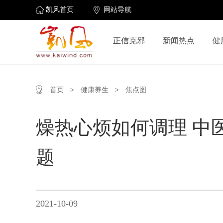
凯风首页
网站导航
正信克邪
新闻热点
健
首页
>
健康养生
>
焦点图
燥热心烦如何调理 中
题
2021-10-09