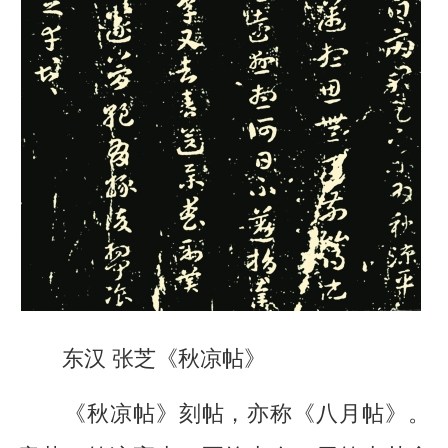
东汉 张芝《秋凉帖》
《秋凉帖》刻帖，亦称《八月帖》。