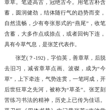
章草。笔迹高古，冠绝古今。用笔古朴含
蓄，圆润健劲，结体随行气的趋势而变，
自然流畅，少有夸张形式的“燕尾”，收笔
含蓄，大多作点或捺点，或者回钩下连，
具有今草气息，是张芝代表作。
张芝(？-192)，字伯英，善章草，后脱
去旧习，减省章草点画、波磔，成为“今
草”，上下牵连，气势连贯，一笔呵成，开
后世狂草之先河，被称为“草圣”。张芝刻
苦练习书法的精神，历史上已传为佳话。