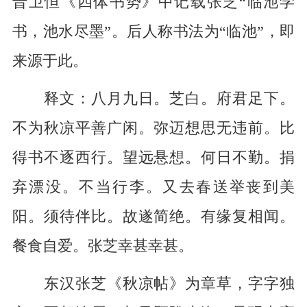
晋卫恒《四体书势》中记载张芝“临池学
书，池水尽墨”。后人称书法为“临池”，即
来源于此。
释文：八月九日。芝白。府君足下。
不为秋凉平善广闲。弥迈想思无违前。比
得书不逐西行。望远悬想。何日不勤。捐
弃漂没。不当行李。又去春送举丧到美
阳。须待伴比。故遂简绝。有缘复相闻。
餐食自爱。张芝幸甚幸甚。
东汉张芝《秋凉帖》为章草，字字独