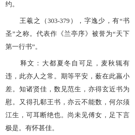
约。
王羲之（303-379），字逸少，有“书
圣”之称。代表作《兰亭序》被誉为“天下
第一行书”。
释文：大都夏冬自可足，麦秋辄有
违，此亦人之常。期等平安，薮在此羸小
差。知诸贤佳，数见范生，亦得玄近书为
慰。又得孔郗王书，亦云不能数，何尔须
江生，可耳断绝也。尚未见傅女，足下言
极是。有怀甚佳。