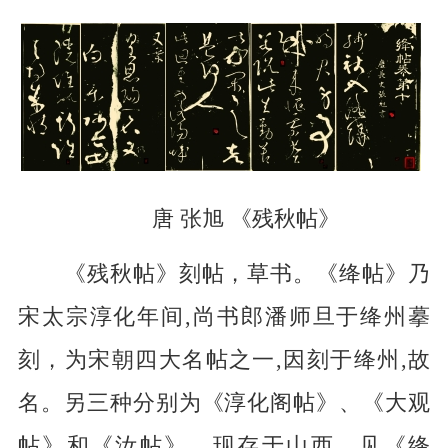
唐 张旭 《残秋帖》
《残秋帖》刻帖，草书。《绛帖》乃
宋太宗淳化年间,尚书郎潘师旦于绛州摹
刻，为宋朝四大名帖之一,因刻于绛州,故
名。另三种分别为《淳化阁帖》、《大观
帖》和《汝帖》。现存于山西，见《绛