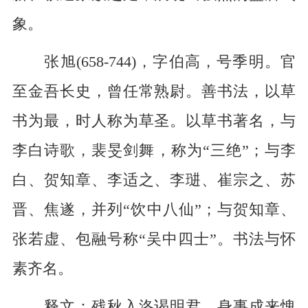
象。
张旭(658-744)，字伯高，号季明。官
至金吾长史，曾任常熟尉。善书法，以草
书为最，时人称为草圣。以草书著名，与
李白诗歌，裴旻剑舞，称为“三绝”；与李
白、贺知章、李适之、李琎、崔宗之、苏
晋、焦遂，并列“饮中八仙”；与贺知章、
张若虚、包融号称“吴中四士”。书法与怀
素齐名。
释文：残秋入洛谒明君，身事成来愧