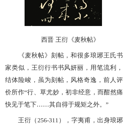
西晋 王衍《麦秋帖》
《麦秋帖》刻帖，和很多琅琊王氏书
家类似，王衍行书书风妍丽，用笔流利，
结体险峻，虽为刻帖，风格奇逸，前人评
价所作“行、草尤妙，初非经意，而酣然痛
快见于笔下……其自得于规矩之外。”
王衍（256-311），字夷甫，出身琅琊