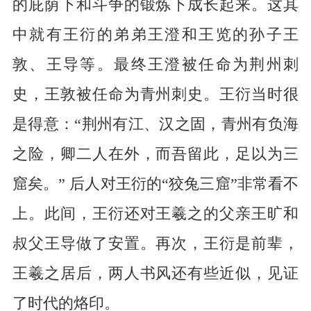
的庇荫下和斗争的锻炼下成长起来。这其
中就有王衍的弟弟王澄和王览的孙子王
敦、王导等。最终王澄被任命为荆州刺
史，王敦被任命为青州刺史。王衍当时很
是得意：“荆州有江、汉之固，青州有负海
之险，卿二人在外，而吾留此，足以为三
窟矣。” 后人对王衍的“狡兔三窟”非常看不
上。此间，王衍还对王羲之的父亲王旷和
叔父王导做了安置。再次，王衍是前辈，
王羲之居后，两人书风还有些近似，见证
了时代的烙印。