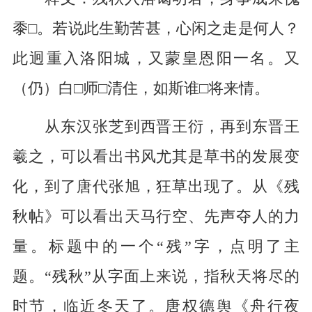
黍□。若说此生勤苦甚，心闲之走是何人？
此迥重入洛阳城，又蒙皇恩阳一名。又
（仍）白□师□清住，如斯谁□将来情。
从东汉张芝到西晋王衍，再到东晋王
羲之，可以看出书风尤其是草书的发展变
化，到了唐代张旭，狂草出现了。从《残
秋帖》可以看出天马行空、先声夺人的力
量。标题中的一个“残”字，点明了主
题。“残秋”从字面上来说，指秋天将尽的
时节，临近冬天了。唐权德舆《舟行夜