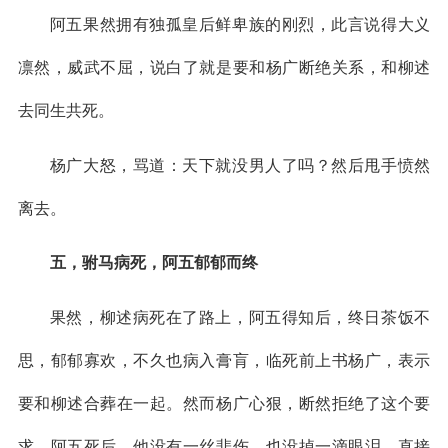
阿五果然拥有独孤皇后鲜卑族的刚烈，此言说得大义
凛然，威武不屈，说白了就是要和杨广断绝关系，和柳述
去同生共死。
杨广大怒，骂道：天下就没男人了吗？然后甩手愤然
离去。
五，驸马病死，阿五郁郁而终
果然，柳述病死在了路上，阿五得知后，终日茶饭不
思，郁郁寡欢，不久也病入膏肓，临死前上书杨广，表示
要和柳述合葬在一起。然而杨广心狠，断然拒绝了这个要
求。阿五死后，他没有一丝悲伤，也没掉一滴眼泪，直接