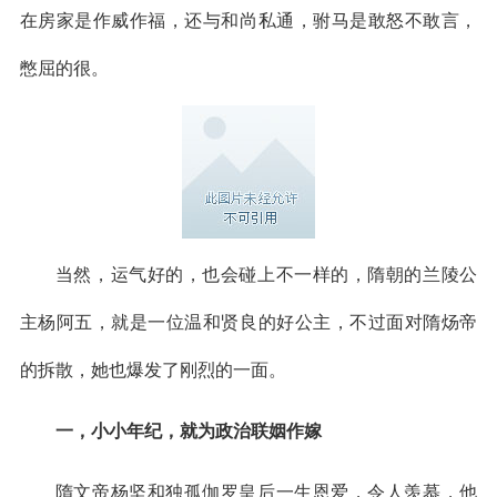
在房家是作威作福，还与和尚私通，驸马是敢怒不敢言，
憋屈的很。
当然，运气好的，也会碰上不一样的，隋朝的兰陵公
主杨阿五，就是一位温和贤良的好公主，不过面对隋炀帝
的拆散，她也爆发了刚烈的一面。
一，小小年纪，就为政治联姻作嫁
隋文帝杨坚和独孤伽罗皇后一生恩爱，令人羡慕，他