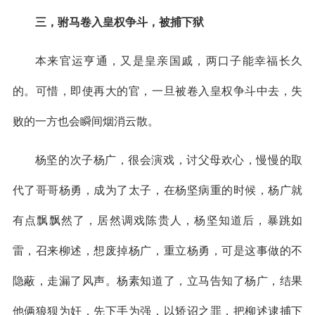
三，驸马卷入皇权争斗，被捕下狱
本来官运亨通，又是皇亲国戚，两口子能幸福长久
的。可惜，即使再大的官，一旦被卷入皇权争斗中去，失
败的一方也会瞬间烟消云散。
杨坚的次子杨广，很会演戏，讨父母欢心，慢慢的取
代了哥哥杨勇，成为了太子，在杨坚病重的时候，杨广就
有点飘飘然了，居然调戏陈贵人，杨坚知道后，暴跳如
雷，召来柳述，想废掉杨广，重立杨勇，可是这事做的不
隐蔽，走漏了风声。杨素知道了，立马告知了杨广，结果
他俩狼狈为奸，先下手为强，以矫诏之罪，把柳述逮捕下