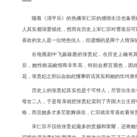
随着《清平乐》的热播宋仁宗的感情生活也备受
人其实都深爱彼此，然而在历史上宋仁宗对曹皇后可
喜欢的女人是一位绝色佳人，但遗憾的是两个人情深
在电视剧中飞扬跋扈的张贵妃，在历史上确有
后，她性格温婉情商非常高，特别会察言观色，因
花，张贵妃之所以会如此懂事听话其实和她的坎坷身
历史上的张贵妃其实也是个可怜人，尽管出生在
母女二人，于是母亲就把张贵妃卖到了齐国大公主府
格，而且她多才多艺歌舞俱佳，仁宗就非常喜欢看张
宋仁宗不仅给张贵妃最多的赏赐和荣耀，还将她