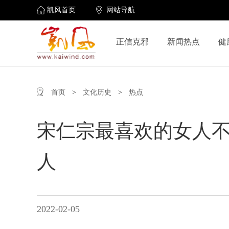
凯风首页
网站导航
正信克邪
新闻热点
健
首页
>
文化历史
>
热点
宋仁宗最喜欢的女人不
人
2022-02-05