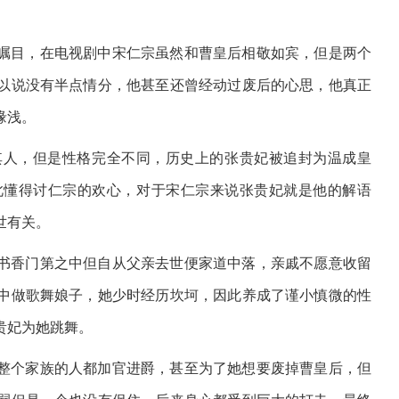
瞩目，在电视剧中宋仁宗虽然和曹皇后相敬如宾，但是两个
以说没有半点情分，他甚至还曾经动过废后的心思，他真正
缘浅。
其人，但是性格完全不同，历史上的张贵妃被追封为温成皇
此懂得讨仁宗的欢心，对于宋仁宗来说张贵妃就是他的解语
世有关。
书香门第之中但自从父亲去世便家道中落，亲戚不愿意收留
中做歌舞娘子，她少时经历坎坷，因此养成了谨小慎微的性
贵妃为她跳舞。
整个家族的人都加官进爵，甚至为了她想要废掉曹皇后，但