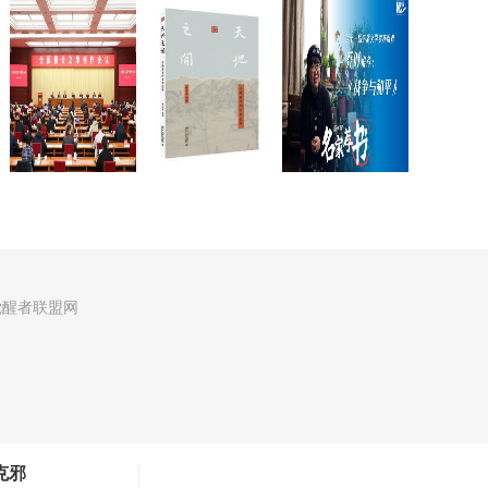
觉醒者联盟网
克邪