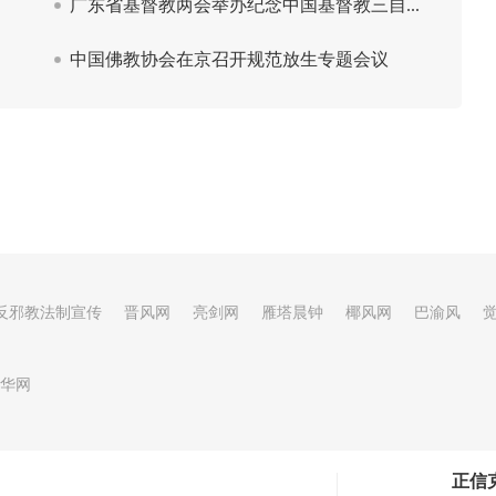
反邪教法制宣传
晋风网
亮剑网
雁塔晨钟
椰风网
巴渝风
华网
正信