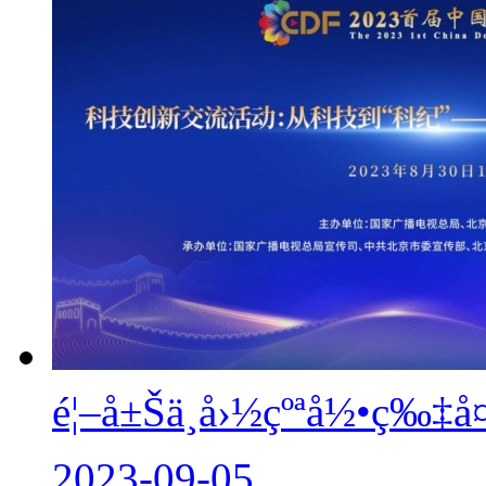
é¦–å±Šä¸­å›½çºªå½•ç‰‡
2023-09-05