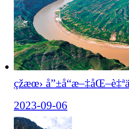
çž­æœ› å”±å“æ–‡åŒ–è‡ªä
2023-09-06