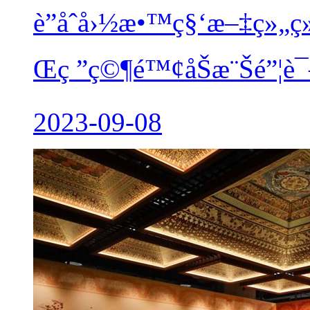
è”åˆå›½æ•™ç§‘æ–‡ç»„ç
Œç ”ç©¶é™¢åŠæ¨Šé”¦è¯—
2023-09-08