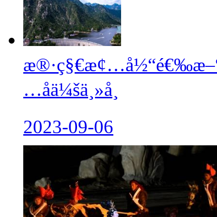
æ®·ç§€æ¢…å½“é€‰æ–°ä
…åä¼šä¸»å¸­
2023-09-06