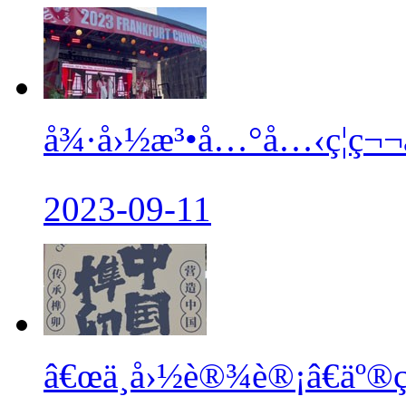
å¾·å›½æ³•å…°å…‹ç¦ç¬¬
2023-09-11
â€œä¸­å›½è®¾è®¡â€äº