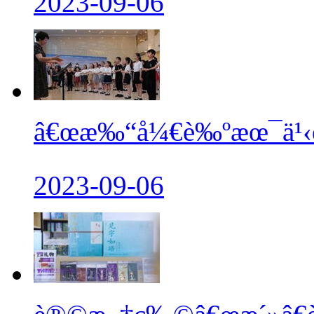
2023-09-06
â€œæ‰“å¼€è‰ºæœ¯ä¹‹é
2023-09-06