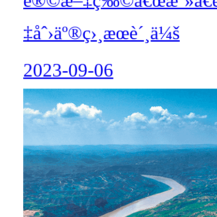
è®©æ–‡ç‰©â€œæ´»â€èµ
‡åˆ›äº®ç›¸æœè´¸ä¼š
2023-09-06