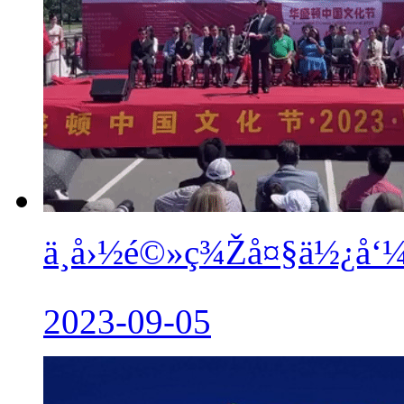
ä¸­å›½é©»ç¾Žå¤§ä½¿å‘¼
2023-09-05