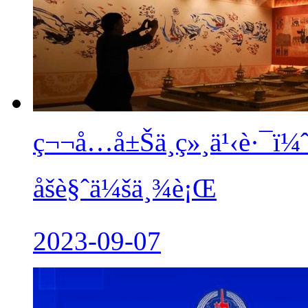
ç¬¬å…­å±Šä¸ç»¸ä¹‹è
åšè§ˆä¼šä¸¾è¡Œ
2023-09-07