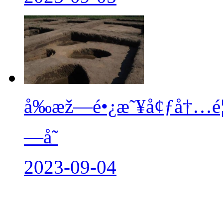
å‰æž—é•¿æ˜¥å¢ƒå†…é¦–
—å­˜
2023-09-04