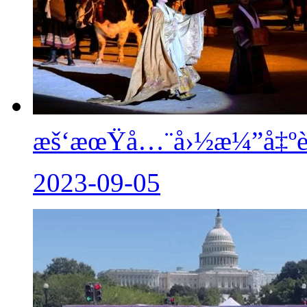
æš‘æœŸå…¨å›½æ¼”å‡ºè
2023-09-05