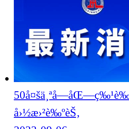
50å¤šä¸ªå—åŒ—ç‰¹è‰²æ›
å›½æ›²è‰ºèŠ‚