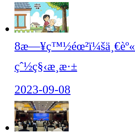
8æ—¥ç™½éœ²ï¼šä¸€èº«è
çˆ½ç§‹æ¸æ·±
2023-09-08