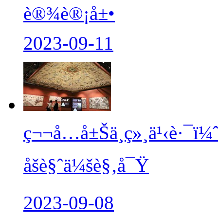
è®¾è®¡å±•
2023-09-11
ç¬¬å…­å±Šä¸ç»¸ä¹‹è
åšè§ˆä¼šè§‚å¯Ÿ
2023-09-08