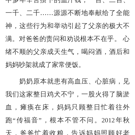
中多年辛苦攒下的血汗钱，一百、二百、
一千、二千……源源不断地奉献给了全能
神，这些行为和举动引起了父亲的极大不
满。对爸爸的责问和劝说根本不在乎。 心
绪不顺的父亲成天生气，喝闷酒，酒后和
妈妈吵架就成了家常便饭。
奶奶原本就患有高血压、心脏病，见
我们这家整日鸡犬不宁，一股火得了脑淤
血，瘫痪在床，妈妈只顾整日忙着往外
跑“传福音”，根本不管不问。2012年秋
天，爸爸忙着收粮，告诉妈妈照顾好老