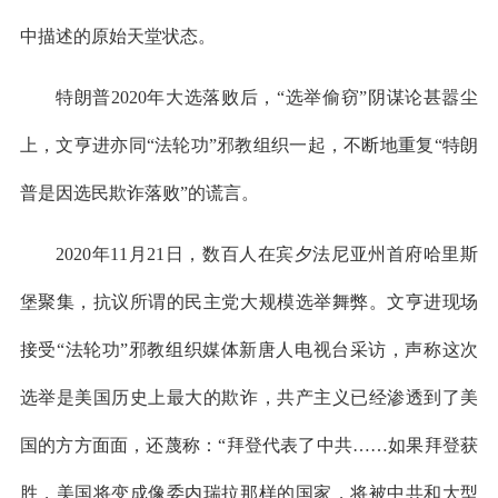
中描述的原始天堂状态。
特朗普2020年大选落败后，“选举偷窃”阴谋论甚嚣尘
上，文亨进亦同“法轮功”邪教组织一起，不断地重复“特朗
普是因选民欺诈落败”的谎言。
2020年11月21日，数百人在宾夕法尼亚州首府哈里斯
堡聚集，抗议所谓的民主党大规模选举舞弊。文亨进现场
接受“法轮功”邪教组织媒体新唐人电视台采访，声称这次
选举是美国历史上最大的欺诈，共产主义已经渗透到了美
国的方方面面，还蔑称：“拜登代表了中共……如果拜登获
胜，美国将变成像委内瑞拉那样的国家，将被中共和大型