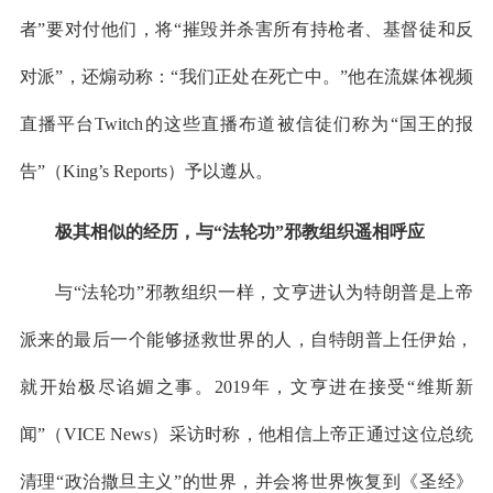
者”要对付他们，将“摧毁并杀害所有持枪者、基督徒和反
对派”，还煽动称：“我们正处在死亡中。”他在流媒体视频
直播平台Twitch的这些直播布道被信徒们称为“国王的报
告”（King’s Reports）予以遵从。
极其相似的经历，与“法轮功”邪教组织遥相呼应
与“法轮功”邪教组织一样，文亨进认为特朗普是上帝
派来的最后一个能够拯救世界的人，自特朗普上任伊始，
就开始极尽谄媚之事。2019年，文亨进在接受“维斯新
闻”（VICE News）采访时称，他相信上帝正通过这位总统
清理“政治撒旦主义”的世界，并会将世界恢复到《圣经》