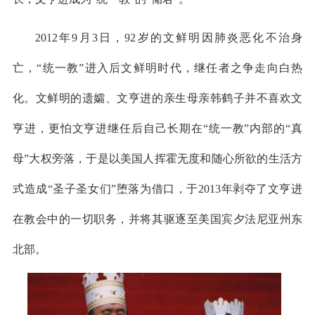
2012年9月3日，92岁的文鲜明因肺炎恶化不治身
亡，“统一教”进入后文鲜明时代，继任者之争走向白热
化。文鲜明的遗孀、文亨进的亲生母亲韩鹤子并不喜欢文
亨进，更怕文亨进继任后自己长期在“统一教”内部的“真
母”大权旁落，于是以美国人挥霍无度和随心所欲的生活方
式造成“圣子圣女们”堕落为借口，于2013年剥夺了文亨进
在教会中的一切职务，并将其驱逐至美国宾夕法尼亚州东
北部。