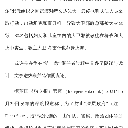
派”邪教组织之间武装对峙长达51天。最终联邦执法人员采
取行动，出动坦克和直升机，导致大卫邪教总部被大火烧
毁，80名包括妇女和儿童在内的大卫邪教教徒在枪战和大
火中丧生，教主大卫·考雷什也葬身火海。
或许是在争夺“统一教”继任者过程中见多了阴谋与诡
计，文亨进热衷并笃信阴谋论。
据英国《独立报》官网（Independent.co.uk）2021年5
月29日发布的深度报道称，为了防止“深层政府”（注：
Deep State，指非经民选的，由军队、警察、政治团体等所