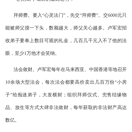
拜师费。要入
“心灵法门”，先交“拜师费”。交6000元只
能被师父摸一下头，数额越大，师父关心越多。卢军宏招
收弟子要奉上数目可观的礼金，几百几千元入不了他的法
眼，至少1万他才会笑纳。
法会敛财。卢军宏每年在马来西亚、中国香港等地召开
10余场大型法会，每次法会都要高价卖出几百万份“小房
子”给痴迷弟子，大发横财；组织拜师仪式、兜售结缘物
品、放生等方式大肆非法敛财，每年获取的非法财产高达
数亿。