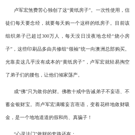
卢军宏煞费苦心独创了这
“黄纸房子”。一次性使用，信
徒们每天要念经，就要每天购一个这样的纸房子。目前该
组织弟子已超过300万人，每天没日没夜地念经“烧小房
子”，这些印刷品多由共修组“领袖”统一向澳洲总部购买。
光靠卖这几乎没有成本的“黄纸房子”，卢军宏就轻易掏空
了弟子们的腰包，让他们倾家荡产。
成
“佛”只为敛你的财。佛教十戒中告诫弟子不妄语、不
蓄金银财宝。而卢军宏满嘴妄言诳语，变着花样地敛财吸
金，是一个地地道道的假和尚、真骗子！
“心灵法门”敛财的套路还有：