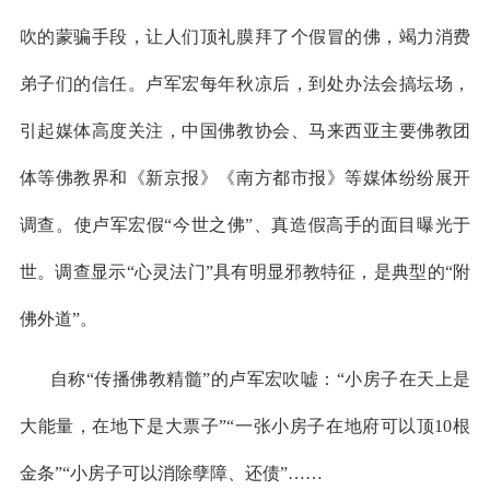
吹的蒙骗手段，让人们顶礼膜拜了个假冒的佛，竭力消费
弟子们的信任。卢军宏每年秋凉后，到处办法会搞坛场，
引起媒体高度关注，中国佛教协会、马来西亚主要佛教团
体等佛教界和《新京报》《南方都市报》等媒体纷纷展开
调查。使卢军宏假“今世之佛”、真造假高手的面目曝光于
世。调查显示“心灵法门”具有明显邪教特征，是典型的“附
佛外道”。
自称
“传播佛教精髓”的卢军宏吹嘘：“小房子在天上是
大能量，在地下是大票子”“一张小房子在地府可以顶10根
金条”“小房子可以消除孽障、还债”……