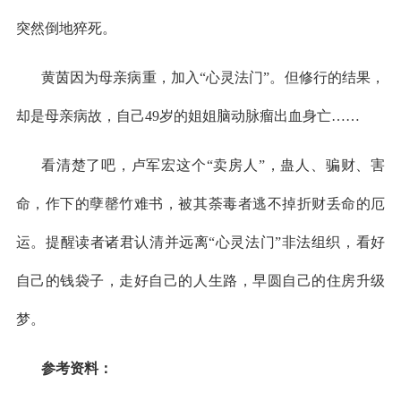
突然倒地猝死。
黄茵因为母亲病重，加入
“心灵法门”。但修行的结果，
却是母亲病故，自己49岁的姐姐脑动脉瘤出血身亡……
看清楚了吧，卢军宏这个
“卖房人”，蛊人、骗财、害
命，作下的孽罄竹难书，被其荼毒者逃不掉折财丢命的厄
运。提醒读者诸君认清并远离“心灵法门”非法组织，看好
自己的钱袋子，走好自己的人生路，早圆自己的住房升级
梦。
参考资料：