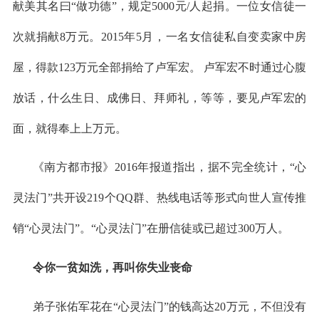
献美其名曰“做功德”，规定5000元/人起捐。一位女信徒一
次就捐献8万元。2015年5月，一名女信徒私自变卖家中房
屋，得款123万元全部捐给了卢军宏。 卢军宏不时通过心腹
放话，什么生日、成佛日、拜师礼，等等，要见卢军宏的
面，就得奉上上万元。
《南方都市报》
2016年报道指出，据不完全统计，“心
灵法门”共开设219个QQ群、热线电话等形式向世人宣传推
销“心灵法门”。“心灵法门”在册信徒或已超过300万人。
令你一贫如洗，再叫你失业丧命
弟子张佑军花在
“心灵法门”的钱高达20万元，不但没有