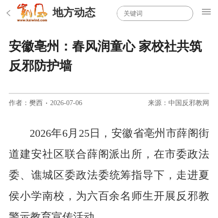
地方动态
安徽亳州：春风润童心 家校社共筑
反邪防护墙
作者：樊西
·
2026-07-06
来源：中国反邪教网
2026年6月25日
，
安徽省
亳州市薛阁街
道建安社区联合薛阁派出所，在市委政法
委
、谯城
区委政法委
统筹指导下，走进夏
侯小学南校，为六百余名师生开展反邪教
警示教育宣传活动。