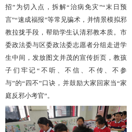
招”为切入点，拆解“治病免灾”“末日预
言”“速成福报”等常见骗术，并情景模拟邪
教拉拢手段，帮助学生认清邪教本质。市
委政法委与区委政法委志愿者分组走进学
生中间，发放图文并茂的宣传折页，教孩
子们牢记“不听、不信、不传、不参
与”的“四不”口诀，并鼓励大家回家当“家
庭反邪小考官”。