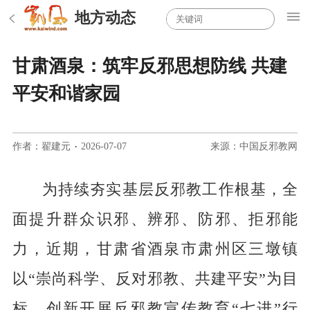
地方动态
甘肃酒泉：筑牢反邪思想防线 共建
平安和谐家园
作者：翟建元
·
2026-07-07
来源：中国反邪教网
为持续夯实基层反邪教工作根基，全
面提升群众识邪、辨邪、防邪、拒邪能
力，近期，甘肃省
酒泉市肃州区三墩
镇
以
“崇尚科学、反对邪教、共建平安”为目
标，创新开展反邪教宣传教育“七进”行