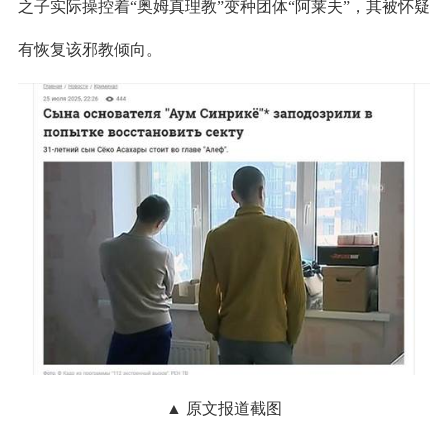
之子实际操控着“奥姆真理教”变种团体“阿莱夫”，其被怀疑
有恢复该邪教倾向。
▲ 原文报道截图