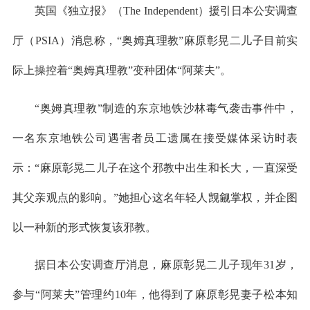
英国《独立报》（The Independent）援引日本公安调查
厅（PSIA）消息称，“奥姆真理教”麻原彰晃二儿子目前实
际上操控着“奥姆真理教”变种团体“阿莱夫”。
“奥姆真理教”制造的东京地铁沙林毒气袭击事件中，
一名东京地铁公司遇害者员工遗属在接受媒体采访时表
示：“麻原彰晃二儿子在这个邪教中出生和长大，一直深受
其父亲观点的影响。”她担心这名年轻人觊觎掌权，并企图
以一种新的形式恢复该邪教。
据日本公安调查厅消息，麻原彰晃二儿子现年31岁，
参与“阿莱夫”管理约10年，他得到了麻原彰晃妻子松本知