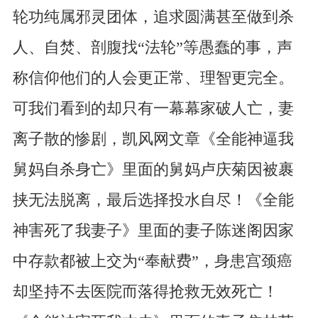
轮功纯属邪灵团体，追求圆满甚至做到杀
人、自焚、剖腹找“法轮”等愚蠢的事，声
称信仰他们的人会更正常、理智更完全。
可我们看到的却只有一幕幕家破人亡，妻
离子散的惨剧，凯风网文章《全能神逼我
舅妈自杀身亡》里面的舅妈卢庆菊因被裹
挟无法脱离，最后选择投水自尽！《全能
神害死了我妻子》里面的妻子陈迷阁因家
中存款都被上交为“奉献费”，身患宫颈癌
却坚持不去医院而落得抢救无效死亡！