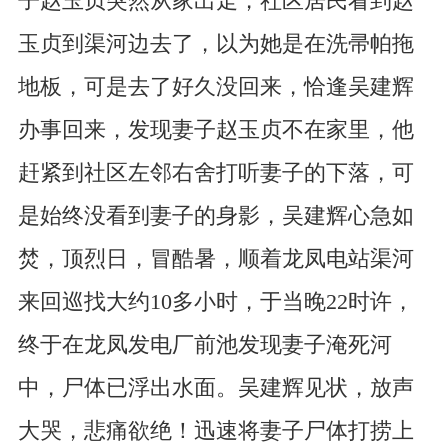
子赵玉贞突然从家出走，社区居民看到赵
玉贞到渠河边去了，以为她是在洗帚帕拖
地板，可是去了好久没回来，恰逢吴建辉
办事回来，发现妻子赵玉贞不在家里，他
赶紧到社区左邻右舍打听妻子的下落，可
是始终没看到妻子的身影，吴建辉心急如
焚，顶烈日，冒酷暑，顺着龙凤电站渠河
来回巡找大约10多小时，于当晚22时许，
终于在龙凤发电厂前池发现妻子淹死河
中，尸体已浮出水面。吴建辉见状，放声
大哭，悲痛欲绝！迅速将妻子尸体打捞上