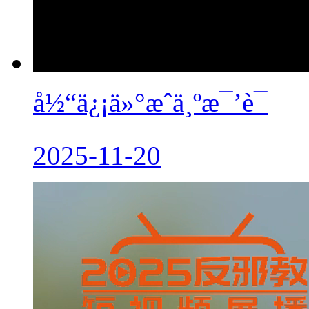
å½“ä¿¡ä»°æˆä¸ºæ¯’è¯
2025-11-20