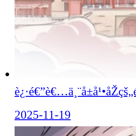
è¿·é€”è€…ä¸¨å±å¹•åŽçš
2025-11-19