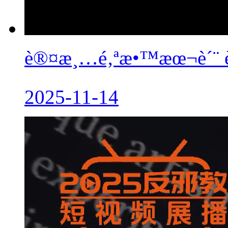
è®¤æ¸…é‚ªæ•™æœ¬è´¨ è
2025-11-14