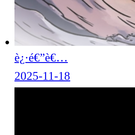
è¿·é€”è€…
2025-11-18