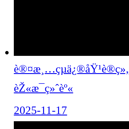
è®¤æ¸…çµä¿®åŸ¹è®­ç»„
èŽ«æ¯ç»ˆèº«
2025-11-17