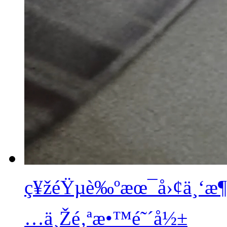
ç¥žéŸµè‰ºæœ¯å›¢ä¸‘æ¶
…ä¸Žé‚ªæ•™é˜´å½±