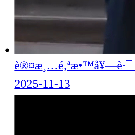
è®¤æ¸…é‚ªæ•™å¥—è·¯ 
2025-11-13