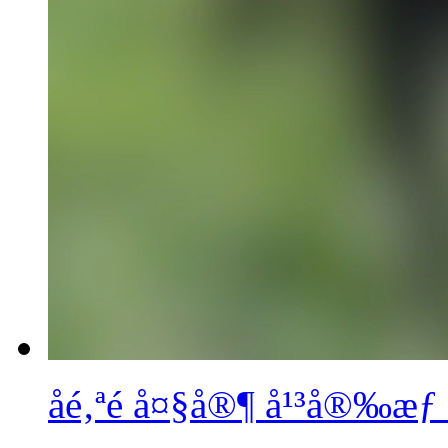
åé‚ªé å¤§å®¶ å¹³å®‰æƒ