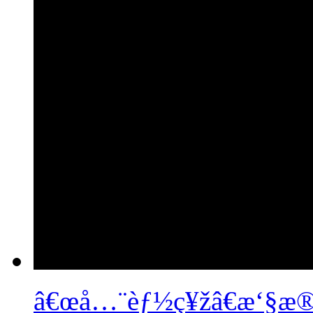
â€œå…¨èƒ½ç¥žâ€æ‘§æ®‹ä