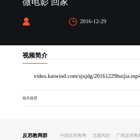
微电影 回家
2016-12-29
视频简介
video.kaiwind.com/sjxjdg/20161229huijia.mp
相关推荐
反邪教网群
中国反邪教网
北疆风韵
广西反邪教