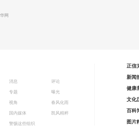
华网
正信
新闻
消息
评论
健康
专题
曝光
文化
视角
春风化雨
百科
国内媒体
凯风精粹
图片
警惕这些组织