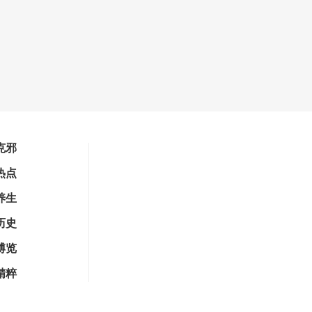
克邪
热点
养生
历史
博览
精粹