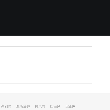
亮剑网
雁塔晨钟
椰风网
巴渝风
启正网