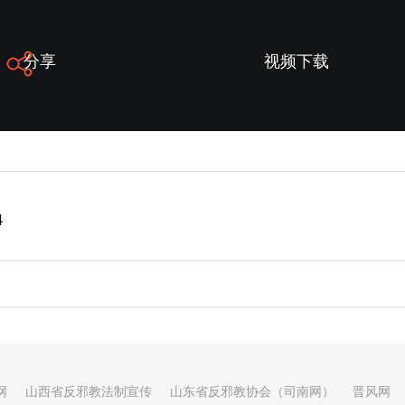
分享
视频下载
4
网
山西省反邪教法制宣传
山东省反邪教协会（司南网）
晋风网