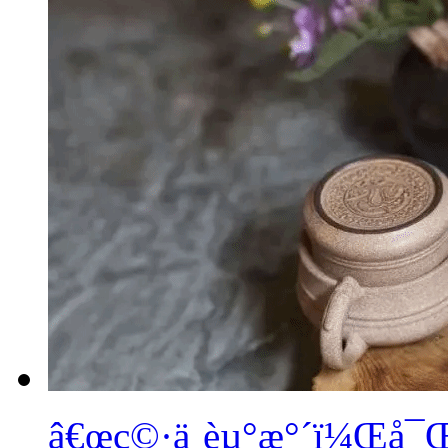
â€œç©·ä¸èµ°æ°´ï¼Œå¯Œ