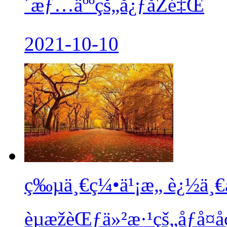
´æƒ…äººçš„å¿ƒåŽé‡Œ
2021-10-10
ç‰µä¸€ç¼•ä¹¡æ„ è¿½ä¸
èµæžèŒƒä»²æ·¹çš„åƒå¤å