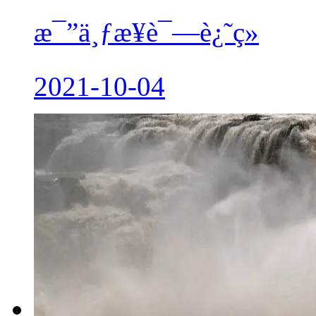
æ¯”ä¸ƒæ­¥è¯—è¿˜ç»
2021-10-04