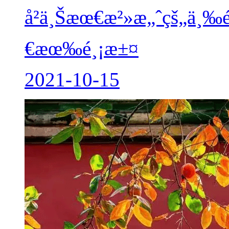
å²ä¸Šæœ€æ²»æ„ˆçš„ä¸
€æœ‰é¸¡æ±¤
2021-10-15