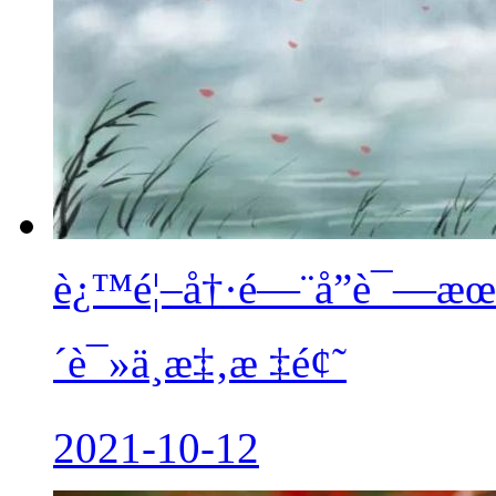
è¿™é¦–å†·é—¨å”è¯—æœ€å
´è¯»ä¸æ‡‚æ ‡é¢˜
2021-10-12