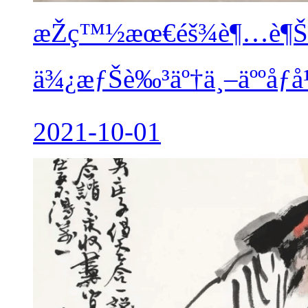
æŽç™½æœ€éš¾è¶…è¶Šç
ä¾¿æƒŠè‰³äº†ä¸–äººåƒå
2021-10-01