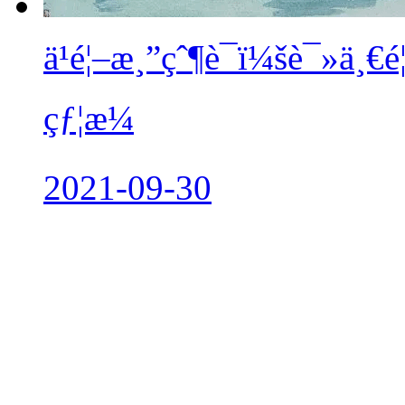
ä¹é¦–æ¸”çˆ¶è¯ï¼šè¯»ä¸€é
çƒ¦æ¼
2021-09-30