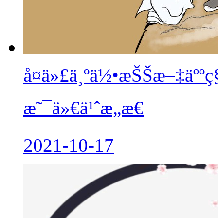
å¤ä»£ä¸ºä½•æŠŠæ–‡äººç§
æ˜¯ä»€ä¹ˆæ„æ€
2021-10-17