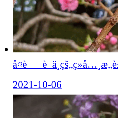
å¤è¯—è¯ä¸­çš„ç»å…¸æ„
2021-10-06