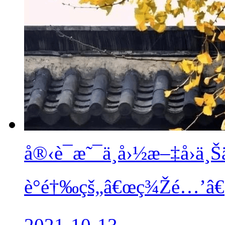
å®‹è¯æ˜¯ä¸­å›½æ–‡å›ä¸Šä
è°é†‰çš„â€œç¾Žé…’â€