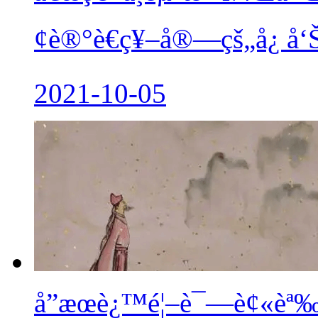
¢è®°è€ç¥–å®—çš„å¿ å‘
2021-10-05
å”æœè¿™é¦–è¯—è¢«èª‰