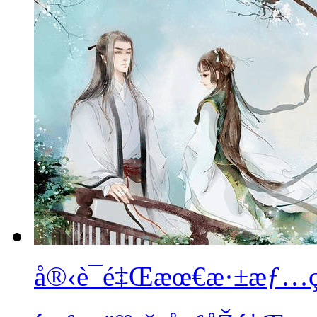
å®‹è¯é‡Œæœ€æ·±æƒ…ç