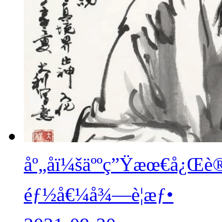
åº„å­ï¼šäººç”Ÿæœ€å¿Œè
éƒ½å€¼å¾—è­¦æƒ•