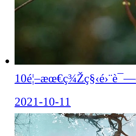
10é¦–æœ€ç¾Žç§‹é›¨è¯—è
2021-10-11