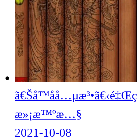
ã€Šå­™å­å…µæ³•ã€‹é‡Œçš
æ»¡æ™ºæ…§
2021-10-08