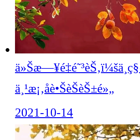
ä»Šæ—¥é‡é˜³èŠ‚ï¼šä¸­ç§‹å
ä¸¹æ¡‚åè•ŠèŠèŠ±é»„
2021-10-14