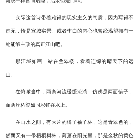
谢脁一样官而后隐，结果似是而非。
实际这首诗带着难得的现实主义的气质，因为写得不
虚无，恰是宣城实景。或者李白的内心也曾经渴望拥有一
处能够主政的真正江山吧。
那江城如画，站在叠翠楼，看着连绵的晴天下的远
山。
在俯瞰当中，两条河流缓缓流淌，仿佛是两面镜子，
而两座桥梁如同彩虹在水上。
在山水之间，有大片的橘子袖子林，这是青翠色的，
然而又有一带梧桐树林，萧萧在阳光里，那是金秋的黄色