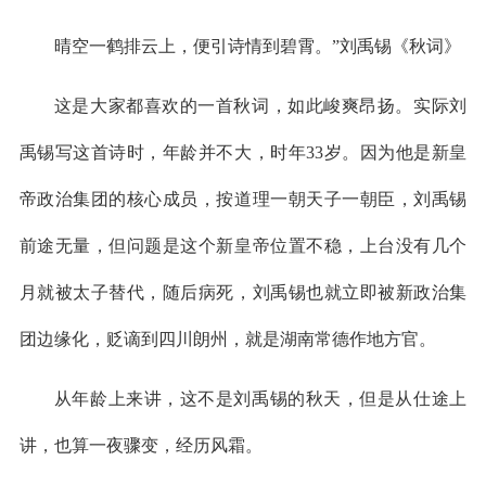
晴空一鹤排云上，便引诗情到碧霄。”刘禹锡《秋词》
这是大家都喜欢的一首秋词，如此峻爽昂扬。实际刘
禹锡写这首诗时，年龄并不大，时年33岁。因为他是新皇
帝政治集团的核心成员，按道理一朝天子一朝臣，刘禹锡
前途无量，但问题是这个新皇帝位置不稳，上台没有几个
月就被太子替代，随后病死，刘禹锡也就立即被新政治集
团边缘化，贬谪到四川朗州，就是湖南常德作地方官。
从年龄上来讲，这不是刘禹锡的秋天，但是从仕途上
讲，也算一夜骤变，经历风霜。