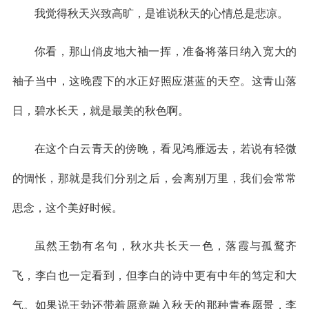
我觉得秋天兴致高旷，是谁说秋天的心情总是悲凉。
你看，那山俏皮地大袖一挥，准备将落日纳入宽大的
袖子当中，这晚霞下的水正好照应湛蓝的天空。这青山落
日，碧水长天，就是最美的秋色啊。
在这个白云青天的傍晚，看见鸿雁远去，若说有轻微
的惆怅，那就是我们分别之后，会离别万里，我们会常常
思念，这个美好时候。
虽然王勃有名句，秋水共长天一色，落霞与孤鹜齐
飞，李白也一定看到，但李白的诗中更有中年的笃定和大
气。如果说王勃还带着愿意融入秋天的那种青春愿景，李