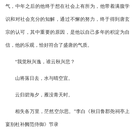
气，中年之后的他终于想在社会上有所为，他带着满腹学
识和对社会充分的知解，通过不懈的努力，终于得到唐玄
宗的认可，其中重要的原因，是他以自己多年的积淀为自
信，他的乐观，恰好符合了盛唐的气质。
“我觉秋兴逸，谁云秋兴悲？
山将落日去，水与晴空宜。
云归碧海夕，雁没青天时。
相失各万里，茫然空尔思。”李白《秋日鲁郡尧祠亭上
宴别杜补阙范侍御》节录