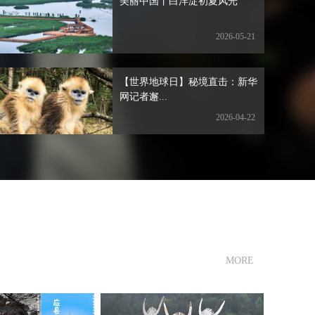
美丽中国丨白洋淀初夏风光
2026-05-21
【世界地球日】秘境直击：新华
网记者邂...
中国陶瓷艺术亮相明斯克
2026-04-22
MORE