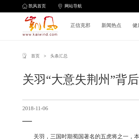
凯风首页
网站导航
正信克邪
新闻热点
健
首页
>
头条汇总
关羽“大意失荆州”背
2018-11-06
关羽，三国时期蜀国著名的五虎将之一，本