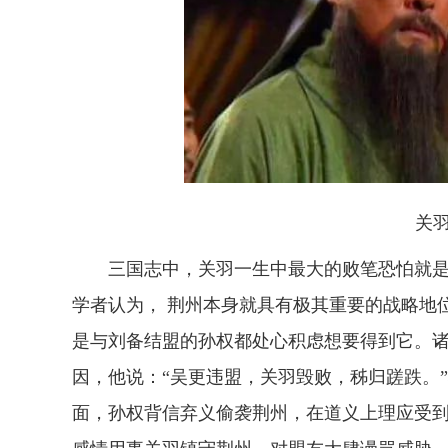
关羽（
三国志中，关羽一生中最大的败笔恐怕就是“
学者认为， 荆州本身就具有极其重要的战略地
是与刘备结盟的孙权都处心积虑想要得到它。
因，他说：“吴更违盟，关羽毁败，秭归蹉跌。
面，孙权背信弃义偷袭荆州，在道义上理应受