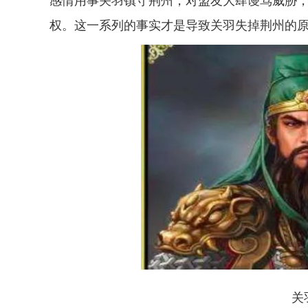
感情用事关羽镇守荆州，对盟友大肆谩骂威胁
权。这一系列的事实才是导致关羽失掉荆州的
关羽