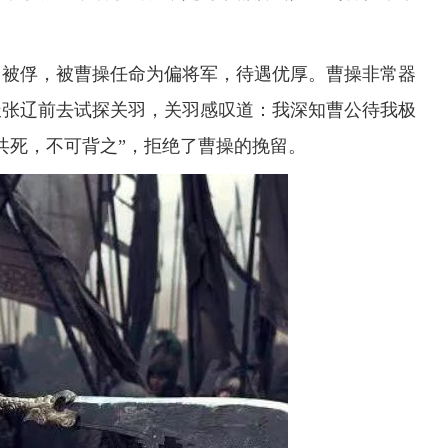
被俘，被曹操任命为偏将军，待遇优厚。曹操非常器
派张辽前去试探关羽，关羽感叹道：我深知曹公待我极
共死，不可背之”，拒绝了曹操的挽留。