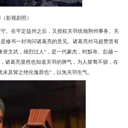
影视剧照）
守。在平定益州之后，又授权关羽统领荆州事务。关
于是修书一封询问诸葛亮的意见。诸葛亮对马超赞赏有
兼资文武，雄烈过人”，是一代豪杰，时黥布、彭越一
是，诸葛亮显然也知道关羽的脾气，为人桀骜不驯，在
犹未及髯之绝伦逸群也”，以免关羽生气。