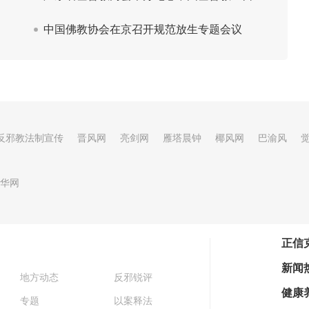
反邪教法制宣传
晋风网
亮剑网
雁塔晨钟
椰风网
巴渝风
华网
正信
新闻
地方动态
反邪锐评
健康
专题
以案释法