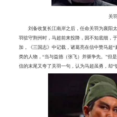
关羽（
刘备收复长江南岸之后，任命关羽为襄阳太
羽驻守荆州时，马超前来投降，因不知底细，
加，《三国志》中记载，诸葛亮在信中赞马超“
类的人物，“当与益德（张飞）并驱争先。”但
信的末尾又夸了关羽一句，认为马超虽勇，却“