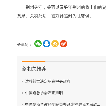
荆州失守，关羽以及驻守荆州的将士们的妻
黄泉。关羽死后，被刘禅追封为壮缪侯。
分享到：