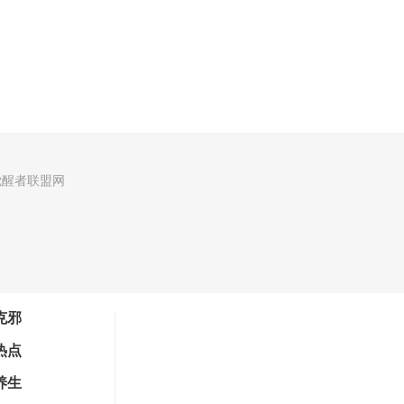
觉醒者联盟网
克邪
热点
养生