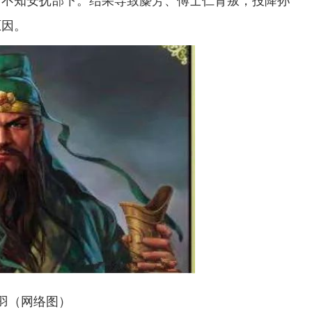
，不知安抚部下。结果导致麋芳、傅士仁背叛，投降孙
原因。
（网络图）