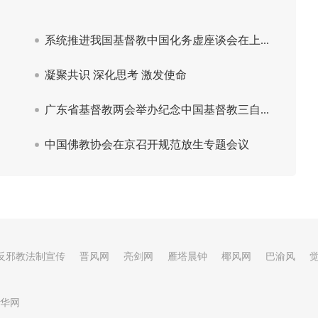
反邪教法制宣传
晋风网
亮剑网
雁塔晨钟
椰风网
巴渝风
华网