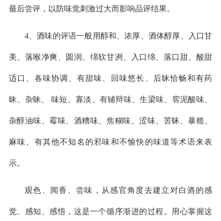
最后尝评，以防味觉刺激过大而影响品评结果。
4、酒味的评语一般用醇和、浓厚、酒体醇厚、入口甘
美、落喉净爽、圆润、绵软甘冽、入口绵、落口甜、酸甜
适口、各味协调、有甜味、回味悠长、后昧恰畅和有药
昧、杂昧、 味短、寡淡、有辅辩味、生梁味、窖泥酸味、
杂醇油味、霉味、酒糟味、焦糊味、涩味、苦昧、暴糙、
麻味、有其他不知名的邪味和不愉快的味道等术语来表
示。
观色、闻香、尝味，从感官角度去建立对白酒的感
觉、感知、感悟，这是一个循序渐进的过程。用心掌握这