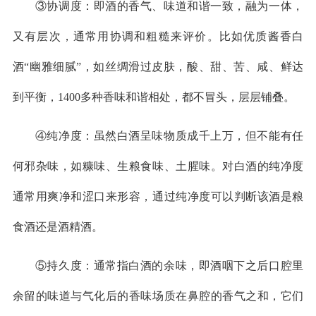
③协调度：即酒的香气、味道和谐一致，融为一体，
又有层次，通常用协调和粗糙来评价。比如优质酱香白
酒“幽雅细腻”，如丝绸滑过皮肤，酸、甜、苦、咸、鲜达
到平衡，1400多种香味和谐相处，都不冒头，层层铺叠。
④纯净度：虽然白酒呈味物质成千上万，但不能有任
何邪杂味，如糠味、生粮食味、土腥味。对白酒的纯净度
通常用爽净和涩口来形容，通过纯净度可以判断该酒是粮
食酒还是酒精酒。
⑤持久度：通常指白酒的余味，即酒咽下之后口腔里
余留的味道与气化后的香味场质在鼻腔的香气之和，它们