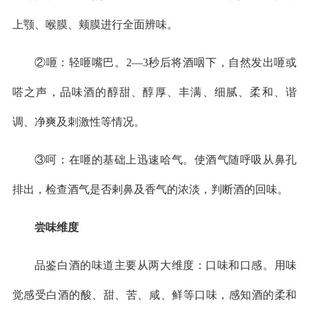
上颚、喉膜、颊膜进行全面辨味。
②咂：轻咂嘴巴。2—3秒后将酒咽下，自然发出咂或
嗒之声，品味酒的醇甜、醇厚、丰满、细腻、柔和、谐
调、净爽及刺激性等情况。
③呵：在咂的基础上迅速哈气。使酒气随呼吸从鼻孔
排出，检查酒气是否剌鼻及香气的浓淡，判断酒的回味。
尝味维度
品鉴白酒的味道主要从两大维度：口味和口感。用味
觉感受白酒的酸、甜、苦、咸、鲜等口味，感知酒的柔和