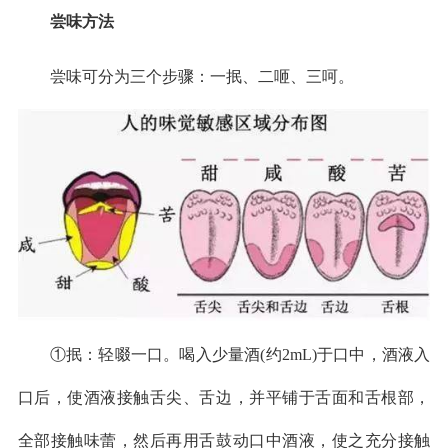
尝味方法
尝味可分为三个步骤：一抿、二咂、三呵。
①抿：轻啜一口。喝入少量酒(约2mL)于口中，酒液入
口后，使酒液接触舌尖、舌边，并平铺于舌面和舌根部，
全部接触味蕾，然后再用舌鼓动口中酒液，使之充分接触