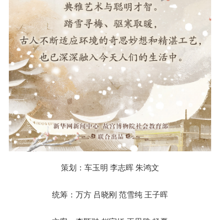
策划：车玉明 李志晖 朱鸿文
统筹：万方 吕晓刚 范雪纯 王子晖