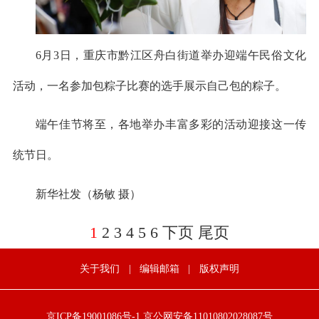
6月3日，重庆市黔江区舟白街道举办迎端午民俗文化
活动，一名参加包粽子比赛的选手展示自己包的粽子。
端午佳节将至，各地举办丰富多彩的活动迎接这一传
统节日。
新华社发（杨敏 摄）
1
2
3
4
5
6
下页
尾页
关于我们
|
编辑邮箱
|
版权声明
京ICP备19001086号-1
京公网安备11010802028087号