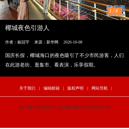
1
/
4
椰城夜色引游人
作者：杨冠宇
来源：新华网
2020-10-08
国庆长假，椰城海口的夜色吸引了不少市民游客，人们
在此游老街、逛集市、看表演，乐享假期。
关于我们
|
编辑邮箱
|
版权声明
|
网站导航
|
京ICP备19001086号-1
京公网安备11010802028087号