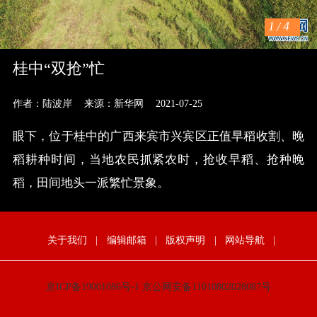
1
/
4
桂中“双抢”忙
作者：陆波岸
来源：新华网
2021-07-25
眼下，位于桂中的广西来宾市兴宾区正值早稻收割、晚
稻耕种时间，当地农民抓紧农时，抢收早稻、抢种晚
稻，田间地头一派繁忙景象。
关于我们
|
编辑邮箱
|
版权声明
|
网站导航
|
京ICP备19001086号-1
京公网安备11010802028087号