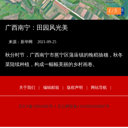
1
/
5
广西南宁：田园风光美
来源：新华网
2021-09-25
秋分时节，广西南宁市邕宁区蒲庙镇的晚稻抽穗，秋冬
菜陆续种植，构成一幅幅美丽的乡村画卷。
关于我们
|
编辑邮箱
|
版权声明
|
网站导航
|
京ICP备19001086号-1
京公网安备11010802028087号