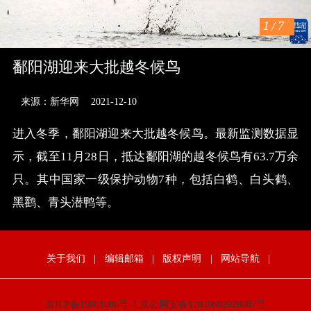
1
/
7
鄱阳湖迎来大批越冬候鸟
来源：新华网
2021-12-10
进入冬季，鄱阳湖迎来大批越冬候鸟。最新监测数据显
示，截至11月28日，抵达鄱阳湖的越冬候鸟有63.7万余
只。其中国家一级保护动物7种，包括白鹤、白头鹤、
黑鹳、青头潜鸭等。
关于我们
|
编辑邮箱
|
版权声明
|
网站导航
|
京ICP备19001086号-1
京公网安备11010802028087号