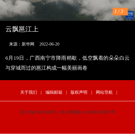
1
/
3
云飘邕江上
来源：新华网
2022-06-20
6月19日，广西南宁市降雨稍歇，低空飘着的朵朵白云
与穿城而过的邕江构成一幅美丽画卷
关于我们
|
编辑邮箱
|
版权声明
|
网站导航
|
京ICP备19001086号-1
京公网安备11010802028087号