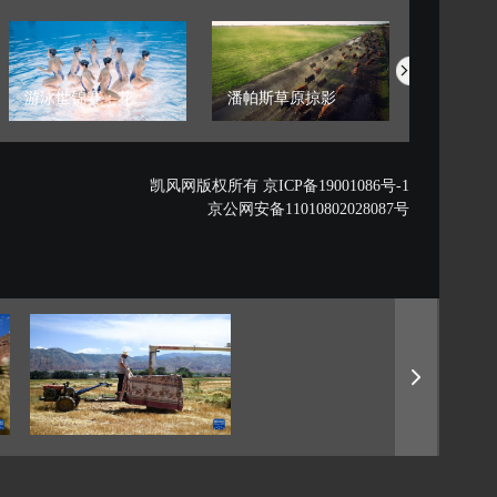
游泳世锦赛：花...
潘帕斯草原掠影
藏西秘境的
凯风网版权所有 京ICP备19001086号-1
京公网安备11010802028087号