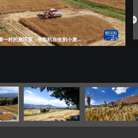
中国航空明星产...
网住夏日氛围 ...
2
/5
一村的麦田里，收割机在收割小麦...