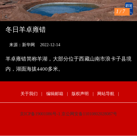
1
/
7
冬日羊卓雍错
来源：新华网
2022-12-14
羊卓雍错简称羊湖，大部分位于西藏山南市浪卡子县境
内，湖面海拔4400多米。
关于我们
|
编辑邮箱
|
版权声明
|
网站导航
|
京ICP备19001086号-1
京公网安备11010802028087号