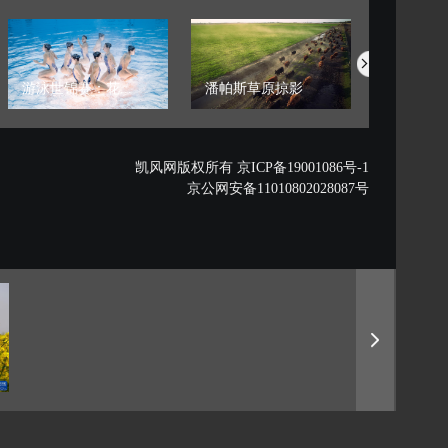
游泳世锦赛：花...
潘帕斯草原掠影
藏西秘境的
凯风网版权所有 京ICP备19001086号-1
京公网安备11010802028087号