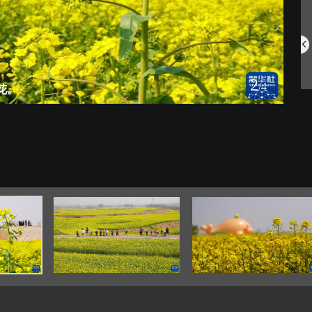
中国航空明星产...
网住夏日氛围 ...
2
/4
花。