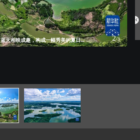
中国航空明星产...
网住夏日氛围 ...
2
/3
蓝天相映成趣，构成一幅秀美的夏日...