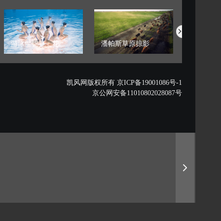
游泳世锦赛：花...
潘帕斯草原掠影
藏西秘境的
凯风网版权所有 京ICP备19001086号-1
京公网安备11010802028087号