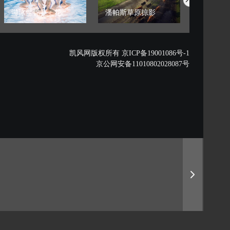
游泳世锦赛：花...
潘帕斯草原掠影
藏西秘境的
凯风网版权所有 京ICP备19001086号-1
京公网安备11010802028087号