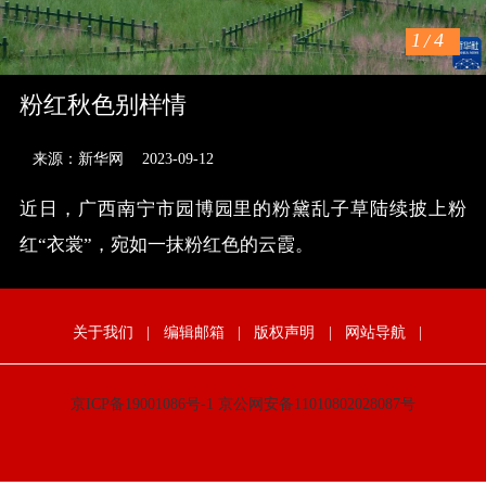
1
/
4
粉红秋色别样情
来源：新华网
2023-09-12
近日，广西南宁市园博园里的粉黛乱子草陆续披上粉
红“衣裳”，宛如一抹粉红色的云霞。
关于我们
|
编辑邮箱
|
版权声明
|
网站导航
|
京ICP备19001086号-1
京公网安备11010802028087号