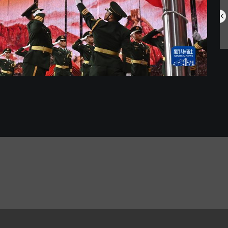
中国航空明星产...
网住夏日氛围 ...
1
/1