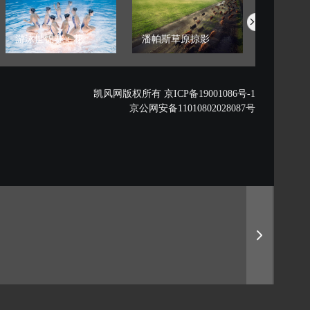
游泳世锦赛：花...
潘帕斯草原掠影
藏西秘境的
凯风网版权所有 京ICP备19001086号-1
京公网安备11010802028087号